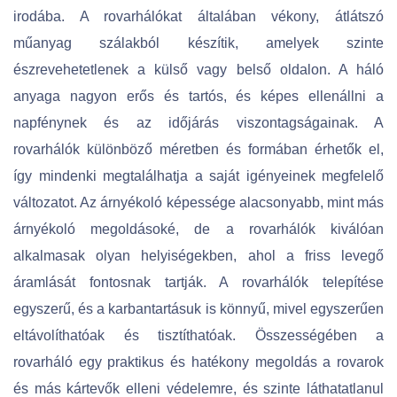
irodába. A rovarhálókat általában vékony, átlátszó
műanyag szálakból készítik, amelyek szinte
észrevehetetlenek a külső vagy belső oldalon. A háló
anyaga nagyon erős és tartós, és képes ellenállni a
napfénynek és az időjárás viszontagságainak. A
rovarhálók különböző méretben és formában érhetők el,
így mindenki megtalálhatja a saját igényeinek megfelelő
változatot. Az árnyékoló képessége alacsonyabb, mint más
árnyékoló megoldásoké, de a rovarhálók kiválóan
alkalmasak olyan helyiségekben, ahol a friss levegő
áramlását fontosnak tartják. A rovarhálók telepítése
egyszerű, és a karbantartásuk is könnyű, mivel egyszerűen
eltávolíthatóak és tisztíthatóak. Összességében a
rovarháló egy praktikus és hatékony megoldás a rovarok
és más kártevők elleni védelemre, és szinte láthatatlanul