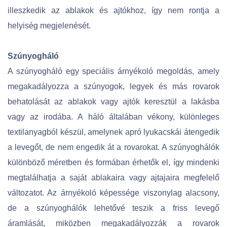
illeszkedik az ablakok és ajtókhoz, így nem rontja a
helyiség megjelenését.
Szúnyogháló
A szúnyogháló egy speciális árnyékoló megoldás, amely
megakadályozza a szúnyogok, legyek és más rovarok
behatolását az ablakok vagy ajtók keresztül a lakásba
vagy az irodába. A háló általában vékony, különleges
textilanyagból készül, amelynek apró lyukacskái átengedik
a levegőt, de nem engedik át a rovarokat. A szúnyoghálók
különböző méretben és formában érhetők el, így mindenki
megtalálhatja a saját ablakaira vagy ajtajaira megfelelő
változatot. Az árnyékoló képessége viszonylag alacsony,
de a szúnyoghálók lehetővé teszik a friss levegő
áramlását, miközben megakadályozzák a rovarok