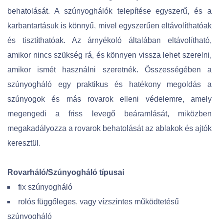
behatolását. A szúnyoghálók telepítése egyszerű, és a
karbantartásuk is könnyű, mivel egyszerűen eltávolíthatóak
és tisztíthatóak. Az árnyékoló általában eltávolítható,
amikor nincs szükség rá, és könnyen vissza lehet szerelni,
amikor ismét használni szeretnék. Összességében a
szúnyogháló egy praktikus és hatékony megoldás a
szúnyogok és más rovarok elleni védelemre, amely
megengedi a friss levegő beáramlását, miközben
megakadályozza a rovarok behatolását az ablakok és ajtók
keresztül.
Rovarháló/Szúnyogháló típusai
fix szúnyogháló
rolós függőleges, vagy vízszintes működtetésű
szúnyogháló